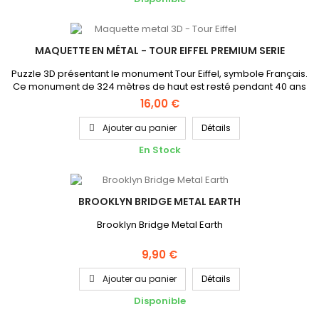
MAQUETTE EN MÉTAL - TOUR EIFFEL PREMIUM SERIE
Puzzle 3D présentant le monument Tour Eiffel, symbole Français.
Ce monument de 324 mètres de haut est resté pendant 40 ans
le plus élevé du monde, il se trouve à Paris en France. Cette
16,00 €
maquette en métal de 11cm de hauteur environ une fois monté
fait ressortir l'aspect brillant du métal. Cette Maquette en
Ajouter au panier
Détails
métal nécessite des accessoires adaptés et...
En Stock
BROOKLYN BRIDGE METAL EARTH
Brooklyn Bridge Metal Earth
9,90 €
Ajouter au panier
Détails
Disponible