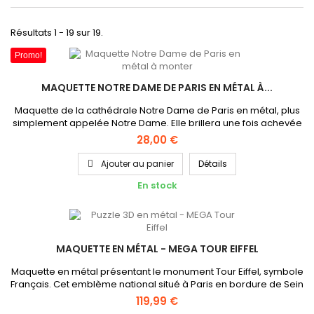
Résultats 1 - 19 sur 19.
Promo!
MAQUETTE NOTRE DAME DE PARIS EN MÉTAL À...
Maquette de la cathédrale Notre Dame de Paris en métal, plus
simplement appelée Notre Dame. Elle brillera une fois achevée
grâce au métal qui la constitue. Cette maquette
28,00 €
nécessite des accessoires adaptés et de la patience pour le
montage. Dimensions : 7.62 x 10.16 x 5.08 cmDifficulté : Expert
Ajouter au panier
Détails
En stock
MAQUETTE EN MÉTAL - MEGA TOUR EIFFEL
Maquette en métal présentant le monument Tour Eiffel, symbole
Français. Cet emblème national situé à Paris en bordure de Sein
est le monument payant accueillant du public le plus visité au
119,99 €
monde ! Cette maquette en métal ENORME de 52cm de hauteur