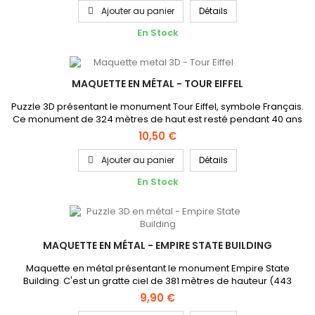
environ une fois monté fait ressortir l'aspect brillant du métal. Ce
Ajouter au panier
Détails
Puzzle 3D nécessite des accessoires...
En Stock
MAQUETTE EN MÉTAL - TOUR EIFFEL
Puzzle 3D présentant le monument Tour Eiffel, symbole Français.
Ce monument de 324 mètres de haut est resté pendant 40 ans
le plus élevé du monde, il se trouve à Paris en France. Cette
10,50 €
maquette en métal de 11cm de hauteur environ une fois monté
fait ressortir l'aspect brillant du métal. Cette Maquette en
Ajouter au panier
Détails
métal nécessite des accessoires adaptés et...
En Stock
MAQUETTE EN MÉTAL - EMPIRE STATE BUILDING
Maquette en métal présentant le monument Empire State
Building. C'est un gratte ciel de 381 mètres de hauteur (443
mètres avec l'antenne) qui est situé en plein Manhattant à New-
9,90 €
York. Cette maquette en métal de 10cm de hauteur environ une