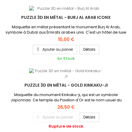
PUZZLE 3D EN MÉTAL - BURJ AL ARAB ICONX
Maquette en métal présentant le monument Burj Al Arab,
symbole à Dubaï aux Émirats arabes unis. C'est un hôtel de luxe
quia été pendant quelques années le plus haut édifice
10,00 €
exclusivement utilisé comme hôtel. Cette maquette en métal de
9cm de hauteur environ une fois monté fait ressortir l'aspect
Ajouter au panier
Détails
brillant du métal. Ce Puzzle 3D nécessite des accessoires...
En Stock
PUZZLE 3D EN MÉTAL - GOLD KINKAKU-JI
Maquette du monument Kinkaku-ji, qui est un symbole
Japonnais. Ce temple du Pavillon d'Or est le nom usuel du
Rokuon-ji, temple impérial du jardin des cerfs situé à Kyoto.
26,50 €
Comme son nom l'indique il est entièrement recouvert d'or.
Cette représentation en métal de 9cm de hauteur environ une
Ajouter au panier
Détails
fois monté fait ressortir l'aspect brillant du métal. Cette...
Rupture de stock