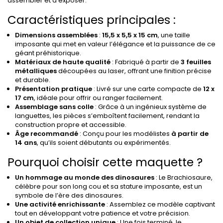
assembler et à exposer.
Caractéristiques principales :
Dimensions assemblées
:
15,5 x 5,5 x 15 cm
, une taille
imposante qui met en valeur l’élégance et la puissance de ce
géant préhistorique.
Matériaux de haute qualité
: Fabriqué à partir de
3 feuilles
métalliques
découpées au laser, offrant une finition précise
et durable.
Présentation pratique
: Livré sur une carte compacte de
12 x
17 cm
, idéale pour offrir ou ranger facilement.
Assemblage sans colle
: Grâce à un ingénieux système de
languettes, les pièces s’emboîtent facilement, rendant la
construction propre et accessible.
Âge recommandé
: Conçu pour les modélistes
à partir de
14 ans
, qu’ils soient débutants ou expérimentés.
Pourquoi choisir cette maquette ?
Un hommage au monde des dinosaures
: Le Brachiosaure,
célèbre pour son long cou et sa stature imposante, est un
symbole de l’ère des dinosaures.
Une activité enrichissante
: Assemblez ce modèle captivant
tout en développant votre patience et votre précision.
Un objet de collection unique
: Une fois terminé, le