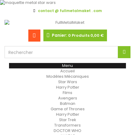
contact @ fullmetalmaket . com
Panier:
0
Produits
0,00 €
Menu
Accueil
Modèles Mécaniques
Star Wars
Harry Potter
Films
Avengers
Batman
Game of Thrones
Harry Potter
Star Trek
Transformers
DOCTOR WHO