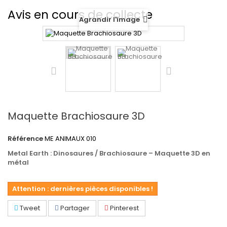
Avis en cours de collecte
Agrandir l'image
Maquette Brachiosaure 3D
Référence
ME ANIMAUX 010
Metal Earth : Dinosaures / Brachiosaure – Maquette 3D en
métal
Attention : dernières pièces disponibles !
Tweet
Partager
Pinterest