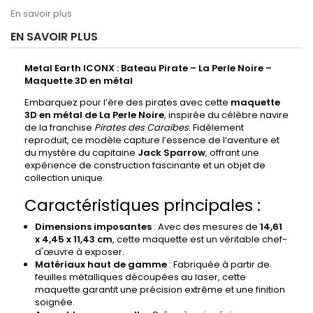
En savoir plus
EN SAVOIR PLUS
Metal Earth ICONX : Bateau Pirate – La Perle Noire –
Maquette 3D en métal
Embarquez pour l’ère des pirates avec cette
maquette
3D en métal de La Perle Noire
, inspirée du célèbre navire
de la franchise
Pirates des Caraïbes
. Fidèlement
reproduit, ce modèle capture l’essence de l’aventure et
du mystère du capitaine
Jack Sparrow
, offrant une
expérience de construction fascinante et un objet de
collection unique.
Caractéristiques principales :
Dimensions imposantes
: Avec des mesures de
14,61
x 4,45 x 11,43 cm
, cette maquette est un véritable chef-
d'œuvre à exposer.
Matériaux haut de gamme
: Fabriquée à partir de
feuilles métalliques découpées au laser, cette
maquette garantit une précision extrême et une finition
soignée.