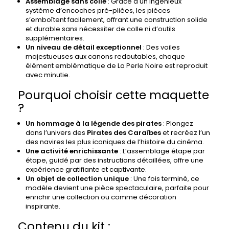
Assemblage sans colle
: Grâce à un ingénieux
système d’encoches pré-pliées, les pièces
s’emboîtent facilement, offrant une construction solide
et durable sans nécessiter de colle ni d’outils
supplémentaires.
Un niveau de détail exceptionnel
: Des voiles
majestueuses aux canons redoutables, chaque
élément emblématique de La Perle Noire est reproduit
avec minutie.
Pourquoi choisir cette maquette
?
Un hommage à la légende des pirates
: Plongez
dans l’univers des
Pirates des Caraïbes
et recréez l’un
des navires les plus iconiques de l’histoire du cinéma.
Une activité enrichissante
: L’assemblage étape par
étape, guidé par des instructions détaillées, offre une
expérience gratifiante et captivante.
Un objet de collection unique
: Une fois terminé, ce
modèle devient une pièce spectaculaire, parfaite pour
enrichir une collection ou comme décoration
inspirante.
Contenu du kit :