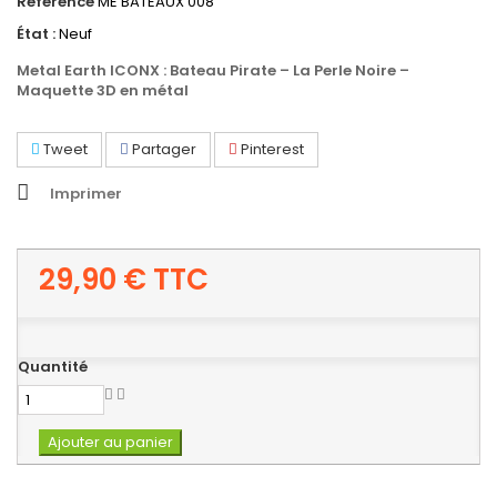
Référence
ME BATEAUX 008
État :
Neuf
Metal Earth ICONX : Bateau Pirate – La Perle Noire –
Maquette 3D en métal
Tweet
Partager
Pinterest
Imprimer
29,90 €
TTC
Quantité
Ajouter au panier