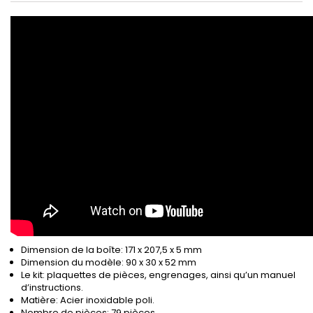
Dimension de la boîte: 171 x 207,5 x 5 mm
Dimension du modèle: 90 x 30 x 52 mm
Le kit: plaquettes de pièces, engrenages, ainsi qu’un manuel
d’instructions.
Matière: Acier inoxidable poli.
Nombre de pièces: 79 pièces