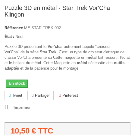
Puzzle 3D en métal - Star Trek Vor'Cha
Klingon
Référence
ME STAR TREK 002
État :
Neuf
Puzzle 3D présentant le
Vor'cha
, autrement appelé "croiseur
Vor'Cha" de la série
Star Trek
. C'est un type de croiseur d'attaque de
classe Vor'Cha présenté ici Cette maquette en
métal
fait ressortir l'éclat
et le brillant du métal. Cette Maquette en
métal
nécessite des
outils
adaptés
et de la patience pour le montage.
En stock
Tweet
Partager
Pinterest
Imprimer
10,50 €
TTC