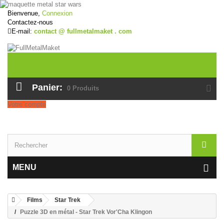
Bienvenue,
Connexion
Contactez-nous
E-mail:
contact @ fullmetalmaket . com
Panier:
0
Produits
Votre compte
MENU
Films
Star Trek
Puzzle 3D en métal - Star Trek Vor'Cha Klingon