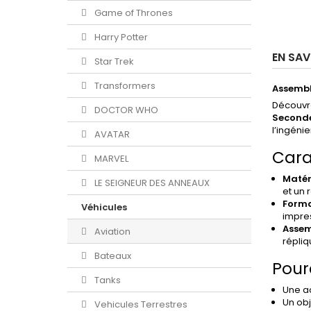
Game of Thrones
Harry Potter
EN SAV
Star Trek
Transformers
Assembl
Découvre
DOCTOR WHO
Seconde
l’ingéni
AVATAR
Carac
MARVEL
Matér
LE SEIGNEUR DES ANNEAUX
et un 
Forma
Véhicules
impre
Assem
Aviation
répliq
Bateaux
Pour
Tanks
Une ac
Un obj
Vehicules Terrestres