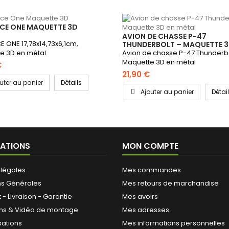
RCE ONE MAQUETTE 3D
AVION DE CHASSE P-47
E ONE 17,78x14,73x6,1cm,
THUNDERBOLT – MAQUETTE 3
MÉTAL
e 3D en métal
Avion de chasse P-47 Thunderbo
Maquette 3D en métal
€
21,90 €
uter au panier
Détails
Ajouter au panier
Détai
ATIONS
MON COMPTE
 légales
Mes commandes
ns Générales
Mes retours de marchandise
- Livraison - Garantie
Mes avoirs
ions & Vidéo de montage
Mes adresses
sations
Mes informations personnelles