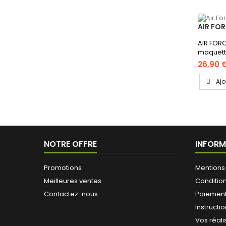
AIR FO
AIR FORC
maquett
26,90 
Ajo
NOTRE OFFRE
INFORM
Promotions
Mentions
Meilleures ventes
Conditio
Contactez-nous
Paiement 
Instruct
Vos réali