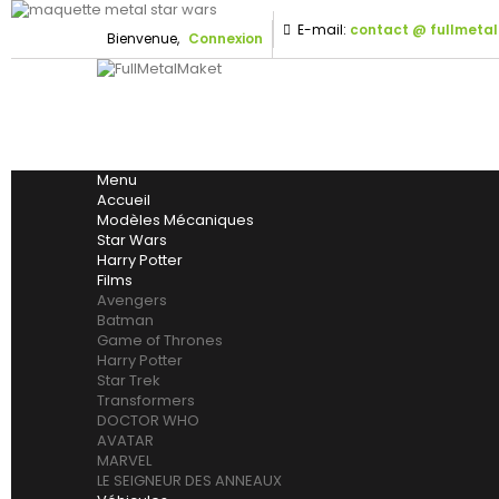
E-mail:
contact @ fullmeta
Bienvenue,
Connexion
Menu
Accueil
Modèles Mécaniques
Star Wars
Harry Potter
Films
Avengers
Batman
Game of Thrones
Harry Potter
Star Trek
Transformers
DOCTOR WHO
AVATAR
MARVEL
LE SEIGNEUR DES ANNEAUX