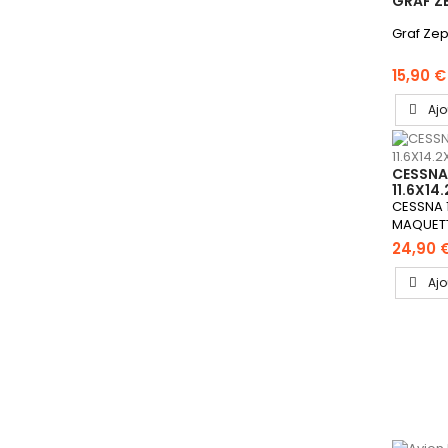
GRAF ZE
Graf Ze
15,90 €
Ajo
CESSNA
11.6X14
METAL
CESSNA 1
MAQUETT
24,90 
Ajo