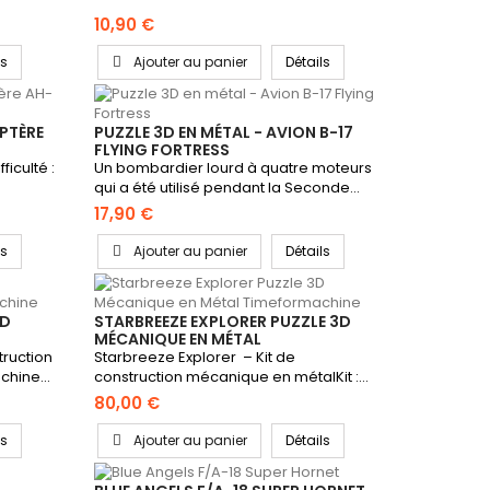
10,90 €
ls
Ajouter au panier
Détails
OPTÈRE
PUZZLE 3D EN MÉTAL - AVION B-17
FLYING FORTRESS
ficulté :
Un bombardier lourd à quatre moteurs
qui a été utilisé pendant la Seconde...
17,90 €
ls
Ajouter au panier
Détails
3D
STARBREEZE EXPLORER PUZZLE 3D
MÉCANIQUE EN MÉTAL
TIMEFORMACHINE
truction
Starbreeze Explorer – Kit de
hine...
construction mécanique en métalKit :...
80,00 €
ls
Ajouter au panier
Détails