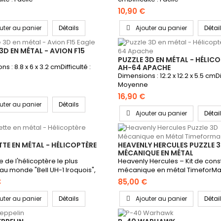
10,90 €
uter au panier
Détails
Ajouter au panier
Détai
3D EN MÉTAL - AVION F15
PUZZLE 3D EN MÉTAL - HÉLIC
s : 8.8 x 6 x 3.2 cmDifficulté :
AH-64 APACHE
Dimensions : 12.2 x 12.2 x 5.5 cmDif
Moyenne
16,90 €
uter au panier
Détails
Ajouter au panier
Détai
TE EN MÉTAL - HÉLICOPTÈRE
HEAVENLY HERCULES PUZZLE 
MÉCANIQUE EN MÉTAL
TIMEFORMACHINE
 de l'hélicoptère le plus
Heavenly Hercules – Kit de cons
au monde "Bell UH-1 Iroquois",
mécanique en métal TimeforMac
€
85,00 €
uter au panier
Détails
Ajouter au panier
Détai