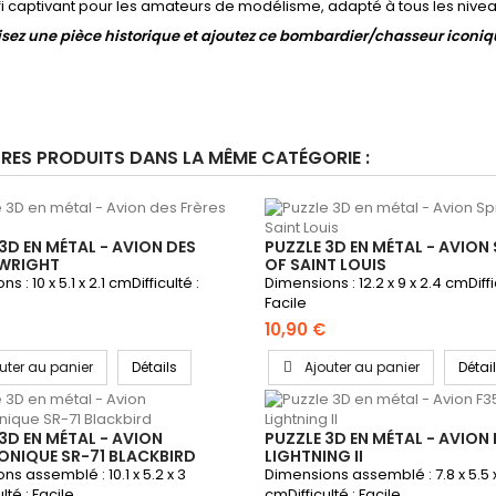
i captivant pour les amateurs de modélisme, adapté à tous les nivea
sez une pièce historique et ajoutez ce bombardier/chasseur iconique
RES PRODUITS DANS LA MÊME CATÉGORIE :
3D EN MÉTAL - AVION DES
PUZZLE 3D EN MÉTAL - AVION 
 WRIGHT
OF SAINT LOUIS
s : 10 x 5.1 x 2.1 cmDifficulté :
Dimensions : 12.2 x 9 x 2.4 cmDiffi
Facile
10,90 €
uter au panier
Détails
Ajouter au panier
Détai
3D EN MÉTAL - AVION
PUZZLE 3D EN MÉTAL - AVION 
ONIQUE SR-71 BLACKBIRD
LIGHTNING II
s assemblé : 10.1 x 5.2 x 3
Dimensions assemblé : 7.8 x 5.5 
lté : Facile
cmDifficulté : Facile