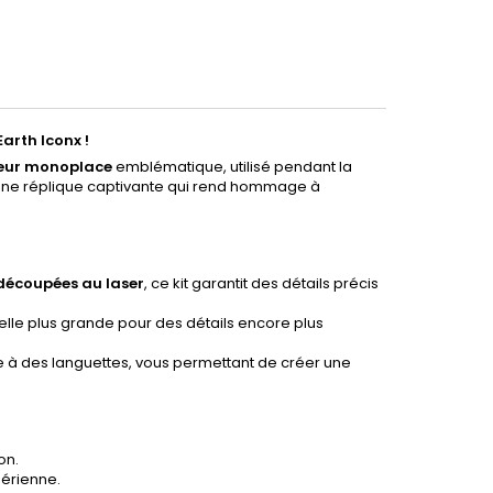
arth Iconx !
eur monoplace
emblématique, utilisé pendant la
une réplique captivante qui rend hommage à
 découpées au laser
, ce kit garantit des détails précis
helle plus grande pour des détails encore plus
e à des languettes, vous permettant de créer une
on.
aérienne.