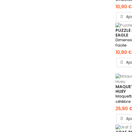
10,90 €
Ajo
PUZZLE 
EAGLE
Dimension
Facile
10,90 €
Ajo
MAQUET
HUEY
Maquette
célèbre 
plus...
25,90 
Ajo