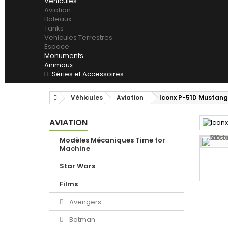
Véhicules
Aviation
Bateaux
Tanks
Vehicules Terrestres
Espace
Monuments
Animaux
H. Séries et Accessoires
Véhicules
Aviation
Iconx P-51D Mustan
AVIATION
Modèles Mécaniques Time for
Machine
Star Wars
Films
Avengers
Batman