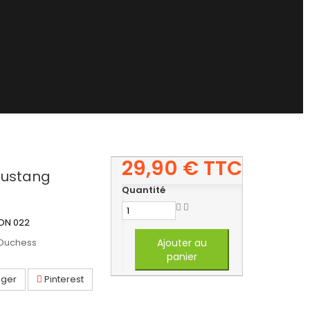
29,90 €
TTC
Mustang
Quantité
ON 022
 Duchess
Ajouter au
panier
ager
Pinterest