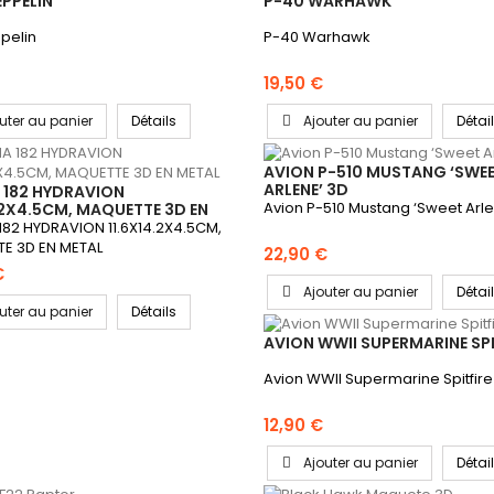
PPELIN
P-40 WARHAWK
ppelin
P-40 Warhawk
19,50 €
uter au panier
Détails
Ajouter au panier
Détai
AVION P-510 MUSTANG ‘SWE
ARLENE’ 3D
 182 HYDRAVION
Avion P-510 Mustang ‘Sweet Arle
.2X4.5CM, MAQUETTE 3D EN
82 HYDRAVION 11.6X14.2X4.5CM,
E 3D EN METAL
22,90 €
€
Ajouter au panier
Détai
uter au panier
Détails
AVION WWII SUPERMARINE SPI
Avion WWII Supermarine Spitfire
12,90 €
Ajouter au panier
Détai