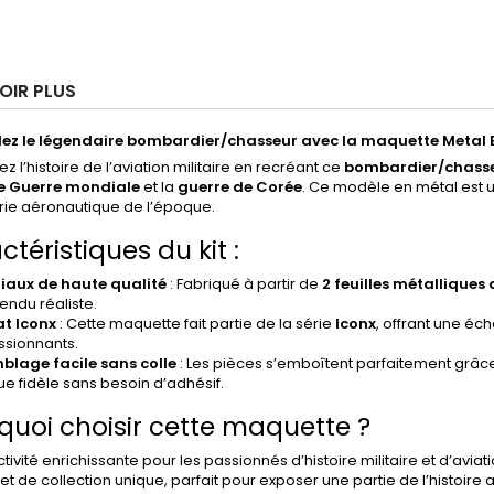
OIR PLUS
ez le légendaire bombardier/chasseur avec la maquette Metal E
z l’histoire de l’aviation militaire en recréant ce
bombardier/chass
 Guerre mondiale
et la
guerre de Corée
. Ce modèle en métal est 
erie aéronautique de l’époque.
téristiques du kit :
iaux de haute qualité
: Fabriqué à partir de
2 feuilles métalliques
rendu réaliste.
t Iconx
: Cette maquette fait partie de la série
Iconx
, offrant une éc
ssionnants.
blage facile sans colle
: Les pièces s’emboîtent parfaitement grâc
ue fidèle sans besoin d’adhésif.
quoi choisir cette maquette ?
tivité enrichissante pour les passionnés d’histoire militaire et d’aviati
et de collection unique, parfait pour exposer une partie de l’histoire 