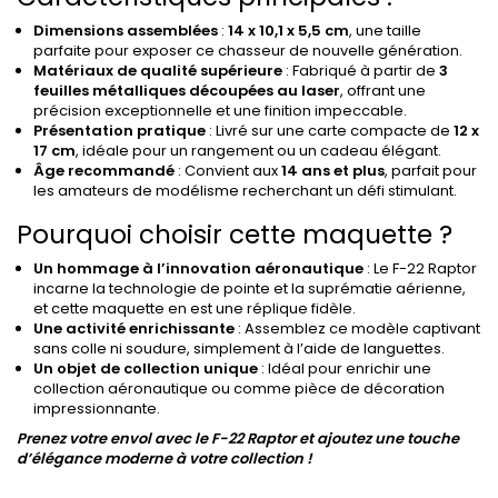
Dimensions assemblées
:
14 x 10,1 x 5,5 cm
, une taille
parfaite pour exposer ce chasseur de nouvelle génération.
Matériaux de qualité supérieure
: Fabriqué à partir de
3
feuilles métalliques découpées au laser
, offrant une
précision exceptionnelle et une finition impeccable.
Présentation pratique
: Livré sur une carte compacte de
12 x
17 cm
, idéale pour un rangement ou un cadeau élégant.
Âge recommandé
: Convient aux
14 ans et plus
, parfait pour
les amateurs de modélisme recherchant un défi stimulant.
Pourquoi choisir cette maquette ?
Un hommage à l’innovation aéronautique
: Le F-22 Raptor
incarne la technologie de pointe et la suprématie aérienne,
et cette maquette en est une réplique fidèle.
Une activité enrichissante
: Assemblez ce modèle captivant
sans colle ni soudure, simplement à l’aide de languettes.
Un objet de collection unique
: Idéal pour enrichir une
collection aéronautique ou comme pièce de décoration
impressionnante.
Prenez votre envol avec le F-22 Raptor et ajoutez une touche
d’élégance moderne à votre collection !