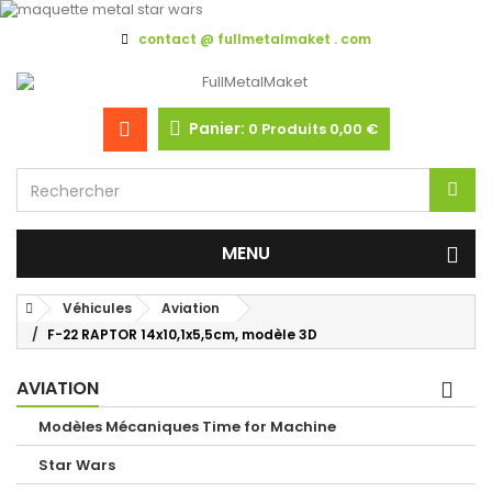
contact @ fullmetalmaket . com
Panier:
0
Produits
0,00 €
MENU
Véhicules
Aviation
F-22 RAPTOR 14x10,1x5,5cm, modèle 3D
AVIATION
Modèles Mécaniques Time for Machine
Star Wars