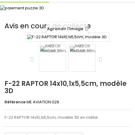
Avis en cours de collecte
Agrandir l'image
F-22 RAPTOR 14x10,1x5,5cm, modèle
3D
Référence
ME AVIATION 029
F-22 RAPTOR 14x10,1x5,5cm, modèle 3D en métal