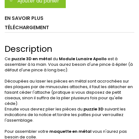
Ajouter au panier
EN SAVOIR PLUS
TÉLÉCHARGEMENT
Description
Ce
puzzle 3D en métal
du
Module Lunaire Apollo
est à
assembler à la main. Vous aurez besoin d'une pince à épiler (à
défaut d'une pince à long bec).
Découpées au laser les pièces en métal sont accrochées sur
des plaques par de minuscules attaches, il faut les détacher en
faisant céder l'attache (pratique si vous disposez de petit
ciseaux, sinon il suffira de la plier plusieurs fois pour qu'elle
cède).
Ensuite vous devrez plier les pièces du
puzzle 3D
suivant les
indications de la notice et tordre les pattes pour verrouillez
l'assemblage.
Pour assembler votre
maquette en métal
vous n'aurez pas
besoin de colle.