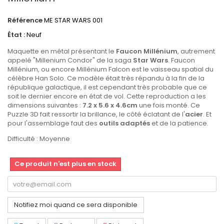
Référence
ME STAR WARS 001
État :
Neuf
Maquette en métal présentant le
Faucon Millénium
, autrement
appelé "Millenium Condor" de la saga
Star Wars
. Faucon
Millénium, ou encore Millénium Falcon est le vaisseau spatial du
célèbre Han Solo. Ce modèle était très répandu à la fin de la
république galactique, il est cependant très probable que ce
soit le dernier encore en état de vol. Cette reproduction a les
dimensions suivantes :
7.2 x 5.6 x 4.6cm
une fois monté. Ce
Puzzle 3D fait ressortir la brillance, le côté éclatant de l'
acier
. Et
pour l'assemblage faut des
outils adaptés
et de la patience.
Difficulté : Moyenne
Ce produit n'est plus en stock
Notifiez moi quand ce sera disponible