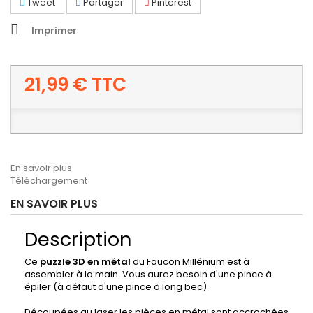
Tweet
Partager
Pinterest
Imprimer
21,99 €
TTC
En savoir plus
Téléchargement
EN SAVOIR PLUS
Description
Ce
puzzle 3D en métal
du Faucon Millénium est à
assembler à la main. Vous aurez besoin d'une pince à
épiler (à défaut d'une pince à long bec).
Découpées au laser les pièces en métal sont accrochées