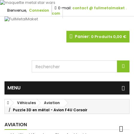
E-mail:
contact @ fullmetalmaket .
Bienvenue,
Connexion
com
Panier:
0
Produits
0,00 €
MENU
Véhicules
Aviation
Puzzle 3D en métal - Avion F4U Corsair
AVIATION