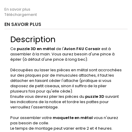
En savoir plus
Téléchargement
EN SAVOIR PLUS
Description
Ce
puzzle 3D en métal
de l'
Avion F4U Corsair
est à
assembler à la main. Vous aurez besoin d'une pince à
épiler (à défaut d'une pince à long bec).
Découpées au laser les pièces en métal sont accrochées
sur des plaques par de minuscules attaches, il faut les
détacher en faisant céder l'attache (pratique si vous
disposez de petit ciseaux, sinon il suffira de la plier
plusieurs fois pour qu'elle cède).
Ensuite vous devrez plier les pièces du
puzzle 3D
suivant
les indications de la notice et tordre les pattes pour
verrouillez l'assemblage.
Pour assembler votre
maquette en métal
vous n'aurez
pas besoin de colle.
Le temps de montage peut varier entre 2 et 4 heures.