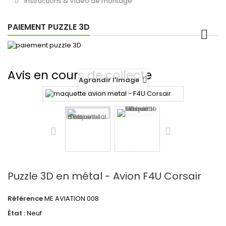
Instructions & Vidéo de montage
PAIEMENT PUZZLE 3D
Avis en cours de collecte
Agrandir l'image
Puzzle 3D en métal - Avion F4U Corsair
Référence
ME AVIATION 008
État :
Neuf